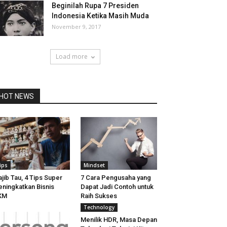
Beginilah Rupa 7 Presiden
Indonesia Ketika Masih Muda
November 9, 2017
Load more
HOT NEWS
ips
Mindset
jib Tau, 4 Tips Super
7 Cara Pengusaha yang
ningkatkan Bisnis
Dapat Jadi Contoh untuk
KM
Raih Sukses
Technology
Menilik HDR, Masa Depan