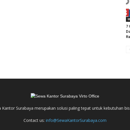
M
7 
Da
Ra
Kantor Surabaya merupakan solusi paling tepat untuk kebutuhan bis
Contact us:
info@SewaKantorSurabaya.com