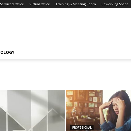
Serviced Office
Virtual Office
Training & Meeting Room
Coworking Space
NOLOGY
PROFESIONAL