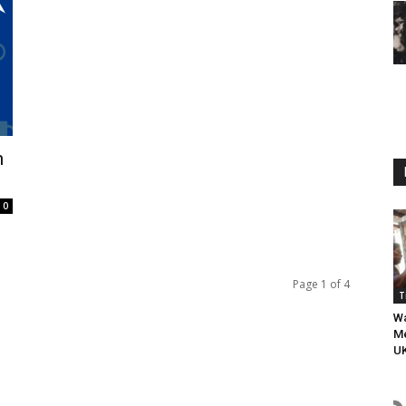
h
0
Page 1 of 4
T
Wa
Me
U