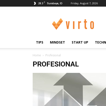
C
28.3
Friday, August 7, 2026
Surabaya, ID
Blog
–
Virto
Office
|
Sewa
TIPS
MINDSET
START UP
TECH
Kantor
Surabaya
Home
Profesional
PROFESIONAL