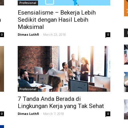
Profesional
Esensialisme – Bekerja Lebih
h
Sedikit dengan Hasil Lebih
Maksimal
Dimas Luthfi
-
March 23, 2018
0
0
Profesional
7 Tanda Anda Berada di
Lingkungan Kerja yang Tak Sehat
Dimas Luthfi
-
March 7, 2018
0
0